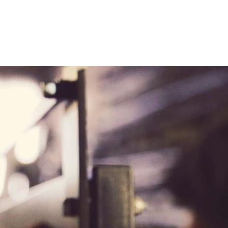
film
Etterarbeid
Om oss
Kontakt
Send oss filer