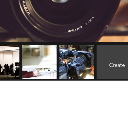
Create
©2021 by Chezville AS